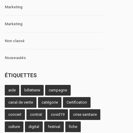
Marketing
Marketing
Non classé
Nouveautés
ÉTIQUETTES
aide
billetterie
campagne
canal de vente
catégorie
Certification
concert
contrat
covid19
crise sanitaire
culture
digital
festival
fiche