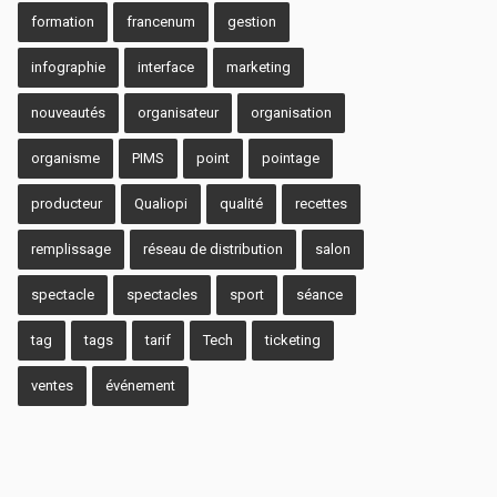
formation
francenum
gestion
infographie
interface
marketing
nouveautés
organisateur
organisation
organisme
PIMS
point
pointage
producteur
Qualiopi
qualité
recettes
remplissage
réseau de distribution
salon
spectacle
spectacles
sport
séance
tag
tags
tarif
Tech
ticketing
ventes
événement