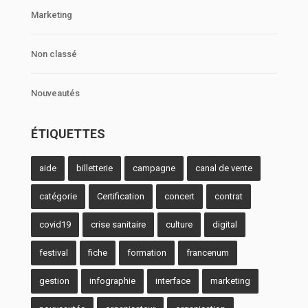
Marketing
Non classé
Nouveautés
ÉTIQUETTES
aide
billetterie
campagne
canal de vente
catégorie
Certification
concert
contrat
covid19
crise sanitaire
culture
digital
festival
fiche
formation
francenum
gestion
infographie
interface
marketing