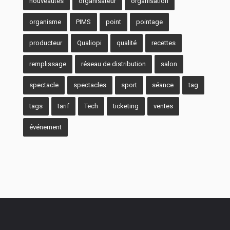
nouveautés
organisateur
organisation
organisme
PIMS
point
pointage
producteur
Qualiopi
qualité
recettes
remplissage
réseau de distribution
salon
spectacle
spectacles
sport
séance
tag
tags
tarif
Tech
ticketing
ventes
événement