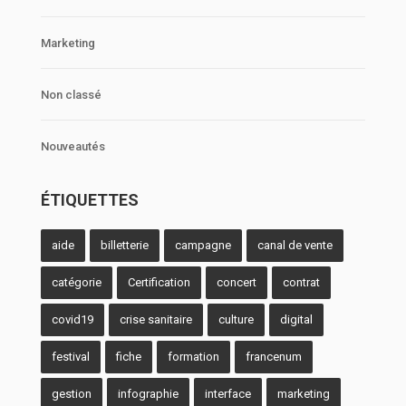
Marketing
Non classé
Nouveautés
ÉTIQUETTES
aide
billetterie
campagne
canal de vente
catégorie
Certification
concert
contrat
covid19
crise sanitaire
culture
digital
festival
fiche
formation
francenum
gestion
infographie
interface
marketing