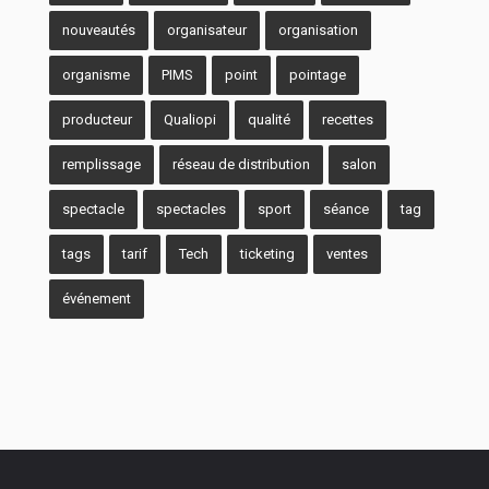
nouveautés
organisateur
organisation
organisme
PIMS
point
pointage
producteur
Qualiopi
qualité
recettes
remplissage
réseau de distribution
salon
spectacle
spectacles
sport
séance
tag
tags
tarif
Tech
ticketing
ventes
événement