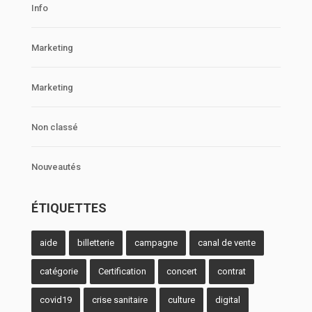
Info
Marketing
Marketing
Non classé
Nouveautés
ÉTIQUETTES
aide
billetterie
campagne
canal de vente
catégorie
Certification
concert
contrat
covid19
crise sanitaire
culture
digital