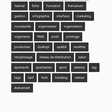
festival
fiche
formation
francenum
gestion
infographie
interface
marketing
nouveautés
organisateur
organisation
organisme
PIMS
point
pointage
producteur
Qualiopi
qualité
recettes
remplissage
réseau de distribution
salon
spectacle
spectacles
sport
séance
tag
tags
tarif
Tech
ticketing
ventes
événement