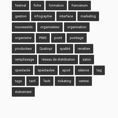
festival
fiche
formation
francenum
gestion
infographie
interface
marketing
nouveautés
organisateur
organisation
organisme
PIMS
point
pointage
producteur
Qualiopi
qualité
recettes
remplissage
réseau de distribution
salon
spectacle
spectacles
sport
séance
tag
tags
tarif
Tech
ticketing
ventes
événement