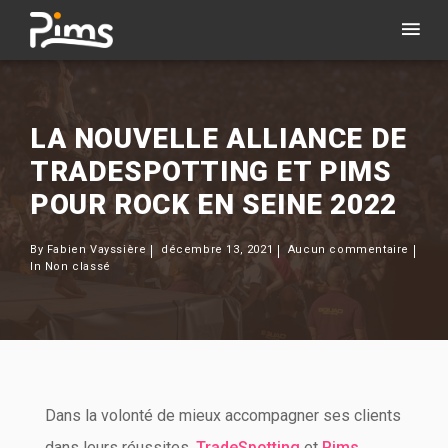
LA NOUVELLE ALLIANCE DE
TRADESPOTTING ET PIMS
POUR ROCK EN SEINE 2022
By
Fabien Vayssière
décembre 13, 2021
Aucun commentaire
In
Non classé
Dans la volonté de mieux accompagner ses clients
dans leurs réussites,
TradeSpotting
et
Pims