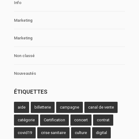
Info
Marketing
Marketing
Non classé
Nouveautés
ÉTIQUETTES
aide
billetterie
campagne
canal de vente
catégorie
Certification
concert
contrat
covid19
crise sanitaire
culture
digital