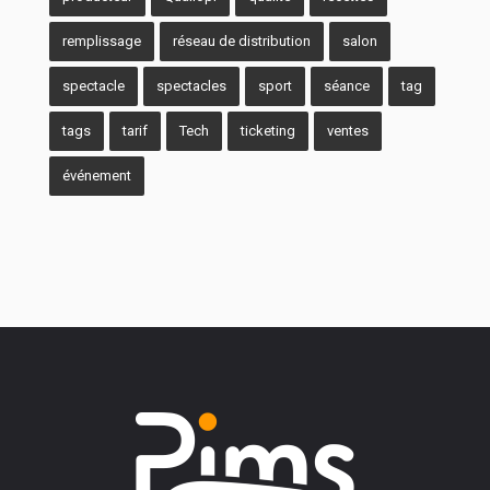
remplissage
réseau de distribution
salon
spectacle
spectacles
sport
séance
tag
tags
tarif
Tech
ticketing
ventes
événement