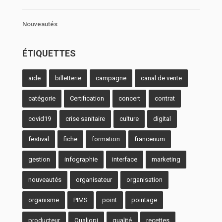
Nouveautés
ÉTIQUETTES
aide
billetterie
campagne
canal de vente
catégorie
Certification
concert
contrat
covid19
crise sanitaire
culture
digital
festival
fiche
formation
francenum
gestion
infographie
interface
marketing
nouveautés
organisateur
organisation
organisme
PIMS
point
pointage
producteur
Qualiopi
qualité
recettes