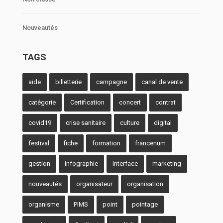
Nouveautés
TAGS
aide
billetterie
campagne
canal de vente
catégorie
Certification
concert
contrat
covid19
crise sanitaire
culture
digital
festival
fiche
formation
francenum
gestion
infographie
interface
marketing
nouveautés
organisateur
organisation
organisme
PIMS
point
pointage