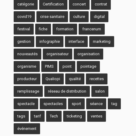
catégorie
Certification
concert
contrat
covid19
crise sanitaire
culture
digital
festival
fiche
formation
francenum
gestion
infographie
interface
marketing
nouveautés
organisateur
organisation
organisme
PIMS
point
pointage
producteur
Qualiopi
qualité
recettes
remplissage
réseau de distribution
salon
spectacle
spectacles
sport
séance
tag
tags
tarif
Tech
ticketing
ventes
événement