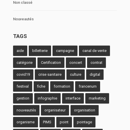
Non classé
Nouveautés
TAGS
aide
billetterie
campagne
canal de vente
catégorie
Certification
concert
contrat
covid19
crise sanitaire
culture
digital
festival
fiche
formation
francenum
gestion
infographie
interface
marketing
nouveautés
organisateur
organisation
organisme
PIMS
point
pointage