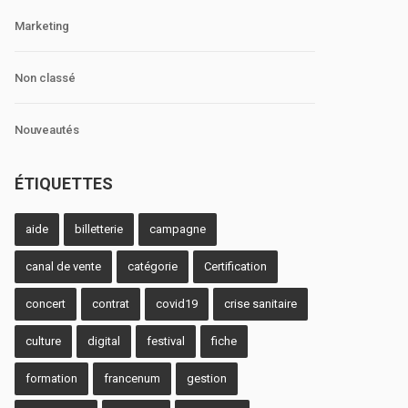
Marketing
Non classé
Nouveautés
ÉTIQUETTES
aide
billetterie
campagne
canal de vente
catégorie
Certification
concert
contrat
covid19
crise sanitaire
culture
digital
festival
fiche
formation
francenum
gestion