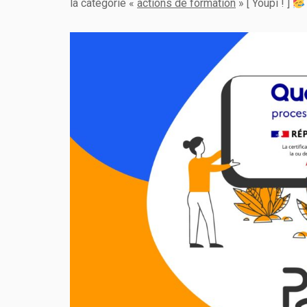
la catégorie «
actions de formation
» [ Youpi ! ]