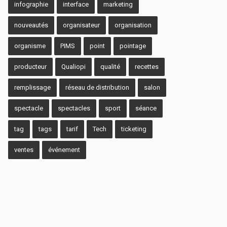
infographie
interface
marketing
nouveautés
organisateur
organisation
organisme
PIMS
point
pointage
producteur
Qualiopi
qualité
recettes
remplissage
réseau de distribution
salon
spectacle
spectacles
sport
séance
tag
tags
tarif
Tech
ticketing
ventes
événement