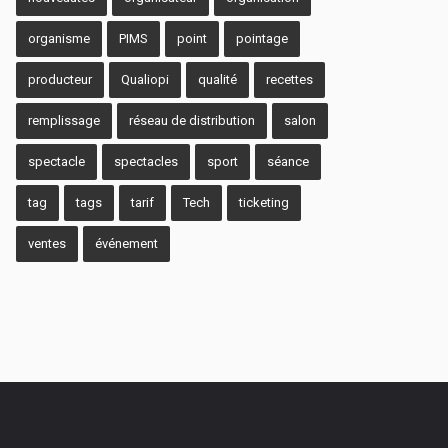
organisme
PIMS
point
pointage
producteur
Qualiopi
qualité
recettes
remplissage
réseau de distribution
salon
spectacle
spectacles
sport
séance
tag
tags
tarif
Tech
ticketing
ventes
événement