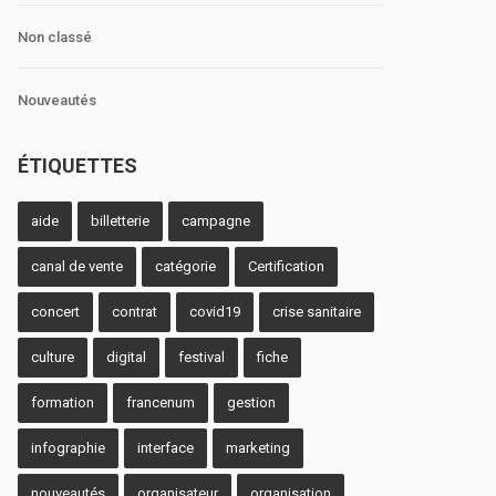
Non classé
Nouveautés
ÉTIQUETTES
aide
billetterie
campagne
canal de vente
catégorie
Certification
concert
contrat
covid19
crise sanitaire
culture
digital
festival
fiche
formation
francenum
gestion
infographie
interface
marketing
nouveautés
organisateur
organisation