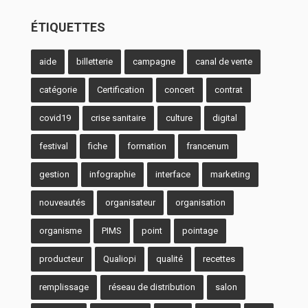
ÉTIQUETTES
aide
billetterie
campagne
canal de vente
catégorie
Certification
concert
contrat
covid19
crise sanitaire
culture
digital
festival
fiche
formation
francenum
gestion
infographie
interface
marketing
nouveautés
organisateur
organisation
organisme
PIMS
point
pointage
producteur
Qualiopi
qualité
recettes
remplissage
réseau de distribution
salon