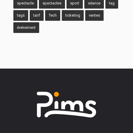
spectacle
spectacles
sport
séance
tag
tags
tarif
Tech
ticketing
ventes
événement