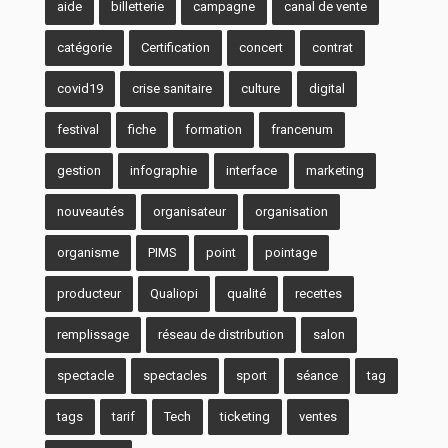
aide
billetterie
campagne
canal de vente
catégorie
Certification
concert
contrat
covid19
crise sanitaire
culture
digital
festival
fiche
formation
francenum
gestion
infographie
interface
marketing
nouveautés
organisateur
organisation
organisme
PIMS
point
pointage
producteur
Qualiopi
qualité
recettes
remplissage
réseau de distribution
salon
spectacle
spectacles
sport
séance
tag
tags
tarif
Tech
ticketing
ventes