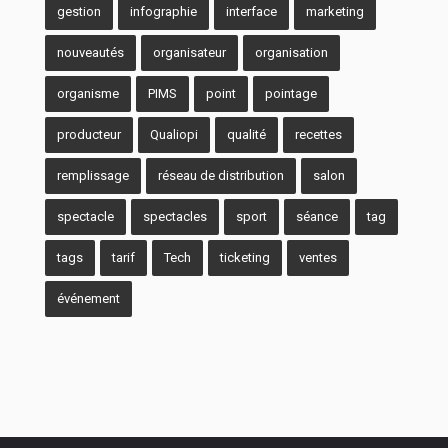
gestion
infographie
interface
marketing
nouveautés
organisateur
organisation
organisme
PIMS
point
pointage
producteur
Qualiopi
qualité
recettes
remplissage
réseau de distribution
salon
spectacle
spectacles
sport
séance
tag
tags
tarif
Tech
ticketing
ventes
événement