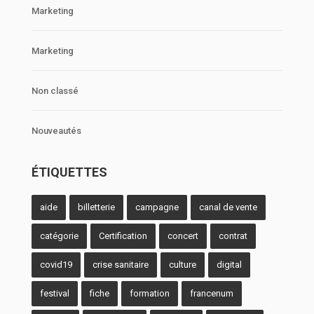
Marketing
Marketing
Non classé
Nouveautés
ÉTIQUETTES
aide
billetterie
campagne
canal de vente
catégorie
Certification
concert
contrat
covid19
crise sanitaire
culture
digital
festival
fiche
formation
francenum