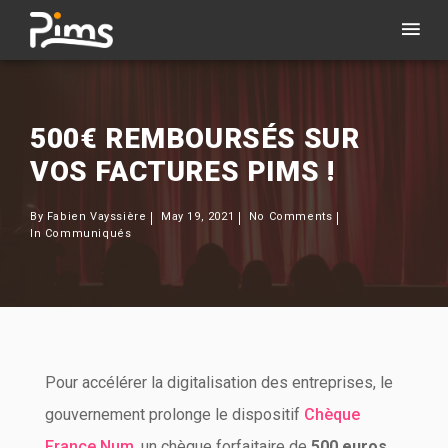
500€ REMBOURSÉS SUR
VOS FACTURES PIMS !
By
Fabien Vayssière
May 19, 2021
No Comments
In
Communiqués
Pour accélérer la digitalisation des entreprises, le
gouvernement prolonge le dispositif
Chèque
France Num
, un chèque forfaitaire de
500 euros