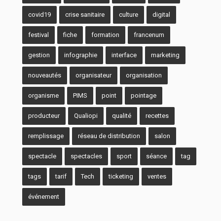
covid19
crise sanitaire
culture
digital
festival
fiche
formation
francenum
gestion
infographie
interface
marketing
nouveautés
organisateur
organisation
organisme
PIMS
point
pointage
producteur
Qualiopi
qualité
recettes
remplissage
réseau de distribution
salon
spectacle
spectacles
sport
séance
tag
tags
tarif
Tech
ticketing
ventes
événement