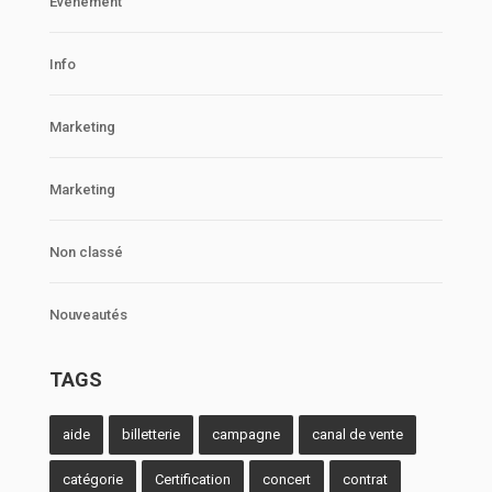
Événement
Info
Marketing
Marketing
Non classé
Nouveautés
TAGS
aide
billetterie
campagne
canal de vente
catégorie
Certification
concert
contrat