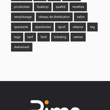
producteur
Qualiopi
qualité
recettes
remplissage
réseau de distribution
salon
spectacle
spectacles
sport
séance
tag
tags
tarif
Tech
ticketing
ventes
événement