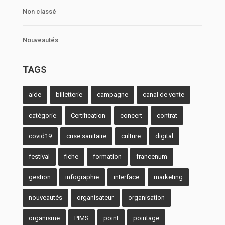
Non classé
Nouveautés
TAGS
aide
billetterie
campagne
canal de vente
catégorie
Certification
concert
contrat
covid19
crise sanitaire
culture
digital
festival
fiche
formation
francenum
gestion
infographie
interface
marketing
nouveautés
organisateur
organisation
organisme
PIMS
point
pointage