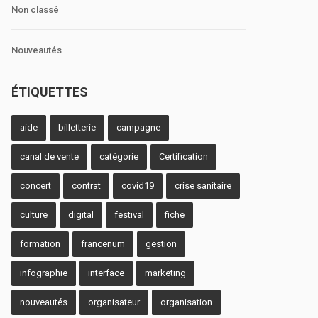
Non classé
Nouveautés
ÉTIQUETTES
aide
billetterie
campagne
canal de vente
catégorie
Certification
concert
contrat
covid19
crise sanitaire
culture
digital
festival
fiche
formation
francenum
gestion
infographie
interface
marketing
nouveautés
organisateur
organisation