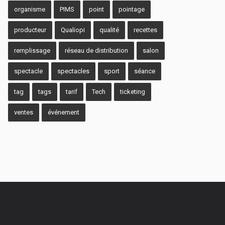
organisme
PIMS
point
pointage
producteur
Qualiopi
qualité
recettes
remplissage
réseau de distribution
salon
spectacle
spectacles
sport
séance
tag
tags
tarif
Tech
ticketing
ventes
événement