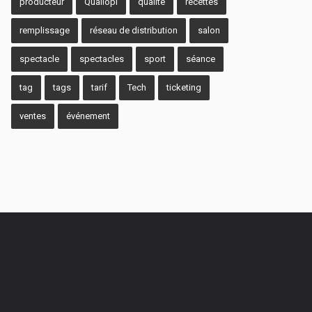
producteur
Qualiopi
qualité
recettes
remplissage
réseau de distribution
salon
spectacle
spectacles
sport
séance
tag
tags
tarif
Tech
ticketing
ventes
événement