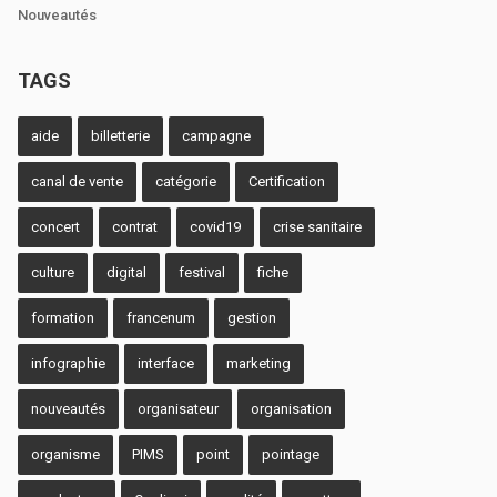
Nouveautés
TAGS
aide
billetterie
campagne
canal de vente
catégorie
Certification
concert
contrat
covid19
crise sanitaire
culture
digital
festival
fiche
formation
francenum
gestion
infographie
interface
marketing
nouveautés
organisateur
organisation
organisme
PIMS
point
pointage