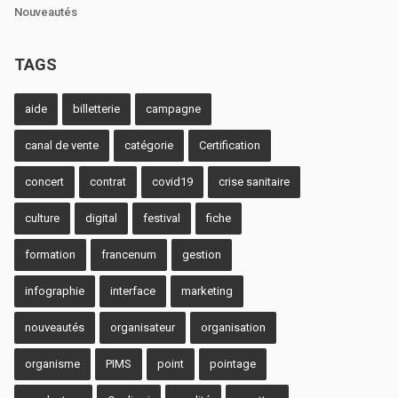
Nouveautés
TAGS
aide
billetterie
campagne
canal de vente
catégorie
Certification
concert
contrat
covid19
crise sanitaire
culture
digital
festival
fiche
formation
francenum
gestion
infographie
interface
marketing
nouveautés
organisateur
organisation
organisme
PIMS
point
pointage