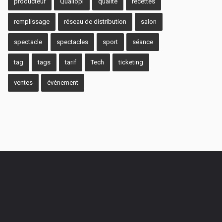
producteur
Qualiopi
qualité
recettes
remplissage
réseau de distribution
salon
spectacle
spectacles
sport
séance
tag
tags
tarif
Tech
ticketing
ventes
événement