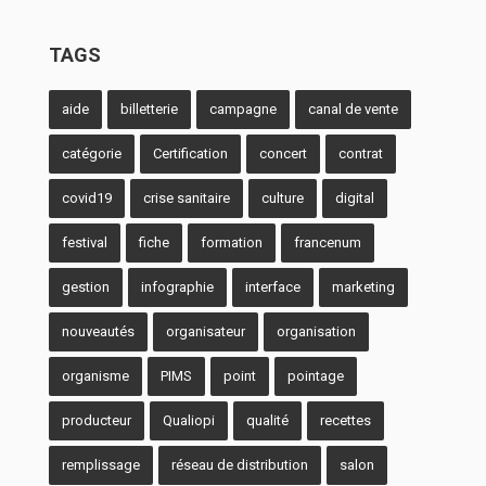
TAGS
aide
billetterie
campagne
canal de vente
catégorie
Certification
concert
contrat
covid19
crise sanitaire
culture
digital
festival
fiche
formation
francenum
gestion
infographie
interface
marketing
nouveautés
organisateur
organisation
organisme
PIMS
point
pointage
producteur
Qualiopi
qualité
recettes
remplissage
réseau de distribution
salon