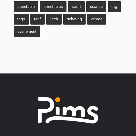
spectacle
spectacles
sport
séance
tag
tags
tarif
Tech
ticketing
ventes
événement