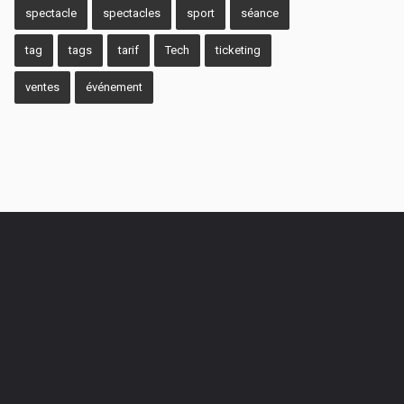
spectacle
spectacles
sport
séance
tag
tags
tarif
Tech
ticketing
ventes
événement