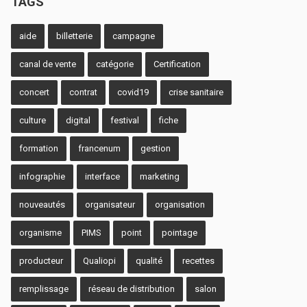
TAGS
aide
billetterie
campagne
canal de vente
catégorie
Certification
concert
contrat
covid19
crise sanitaire
culture
digital
festival
fiche
formation
francenum
gestion
infographie
interface
marketing
nouveautés
organisateur
organisation
organisme
PIMS
point
pointage
producteur
Qualiopi
qualité
recettes
remplissage
réseau de distribution
salon