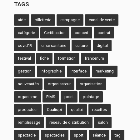
TAGS
aide
billetterie
campagne
canal de vente
catégorie
Certification
concert
contrat
covid19
crise sanitaire
culture
digital
festival
fiche
formation
francenum
gestion
infographie
interface
marketing
nouveautés
organisateur
organisation
organisme
PIMS
point
pointage
producteur
Qualiopi
qualité
recettes
remplissage
réseau de distribution
salon
spectacle
spectacles
sport
séance
tag