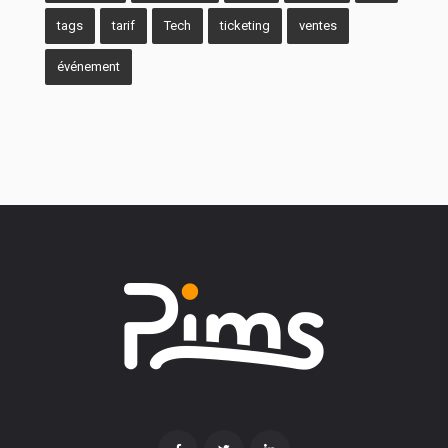
tags
tarif
Tech
ticketing
ventes
événement