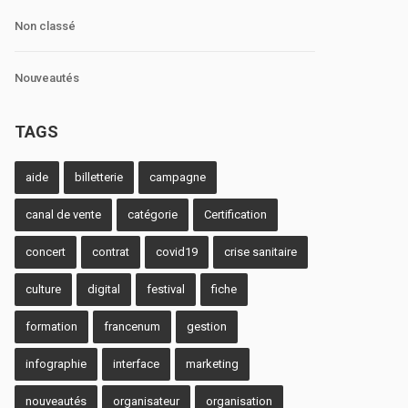
Non classé
Nouveautés
TAGS
aide
billetterie
campagne
canal de vente
catégorie
Certification
concert
contrat
covid19
crise sanitaire
culture
digital
festival
fiche
formation
francenum
gestion
infographie
interface
marketing
nouveautés
organisateur
organisation