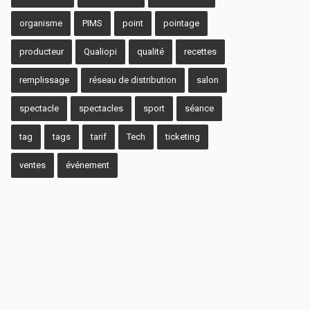
organisme
PIMS
point
pointage
producteur
Qualiopi
qualité
recettes
remplissage
réseau de distribution
salon
spectacle
spectacles
sport
séance
tag
tags
tarif
Tech
ticketing
ventes
événement