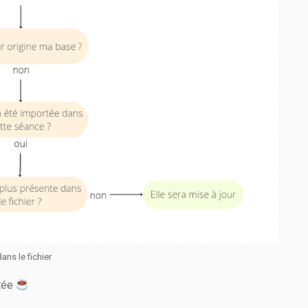
ns le fichier
itée