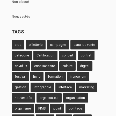
Non classé
Nouveautés
TAGS
aide
billetterie
campagne
canal de vente
catégorie
Certification
concert
contrat
covid19
crise sanitaire
culture
digital
festival
fiche
formation
francenum
gestion
infographie
interface
marketing
nouveautés
organisateur
organisation
organisme
PIMS
point
pointage