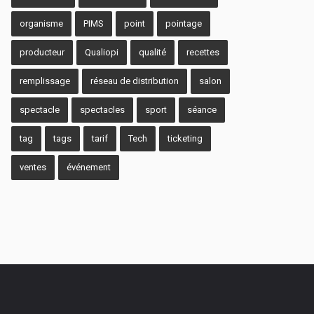
organisme
PIMS
point
pointage
producteur
Qualiopi
qualité
recettes
remplissage
réseau de distribution
salon
spectacle
spectacles
sport
séance
tag
tags
tarif
Tech
ticketing
ventes
événement