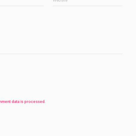
Website
mment data is processed
.