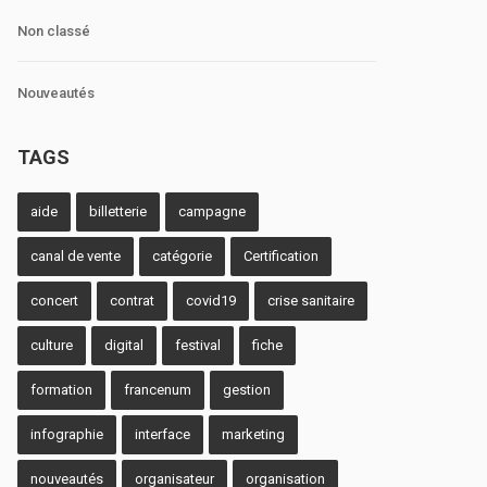
Non classé
Nouveautés
TAGS
aide
billetterie
campagne
canal de vente
catégorie
Certification
concert
contrat
covid19
crise sanitaire
culture
digital
festival
fiche
formation
francenum
gestion
infographie
interface
marketing
nouveautés
organisateur
organisation