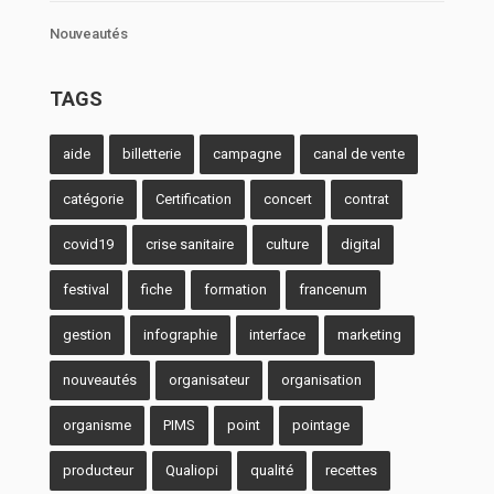
Nouveautés
TAGS
aide
billetterie
campagne
canal de vente
catégorie
Certification
concert
contrat
covid19
crise sanitaire
culture
digital
festival
fiche
formation
francenum
gestion
infographie
interface
marketing
nouveautés
organisateur
organisation
organisme
PIMS
point
pointage
producteur
Qualiopi
qualité
recettes