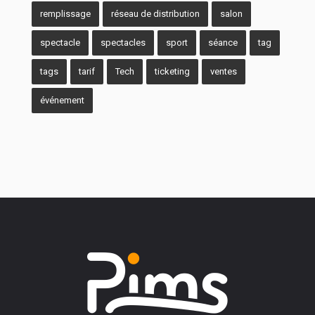
remplissage
réseau de distribution
salon
spectacle
spectacles
sport
séance
tag
tags
tarif
Tech
ticketing
ventes
événement