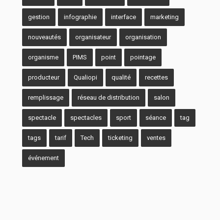
gestion
infographie
interface
marketing
nouveautés
organisateur
organisation
organisme
PIMS
point
pointage
producteur
Qualiopi
qualité
recettes
remplissage
réseau de distribution
salon
spectacle
spectacles
sport
séance
tag
tags
tarif
Tech
ticketing
ventes
événement