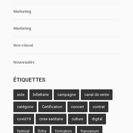
Marketing
Marketing
Non classé
Nouveautés
ÉTIQUETTES
aide
billetterie
campagne
canal de vente
catégorie
Certification
concert
contrat
covid19
crise sanitaire
culture
digital
festival
fiche
formation
francenum