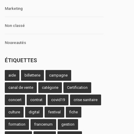
Marketing
Non classé
Nouveautés
ÉTIQUETTES
aide
billetterie
campagne
canal de vente
catégorie
Certification
concert
contrat
covid19
crise sanitaire
culture
digital
festival
fiche
formation
francenum
gestion