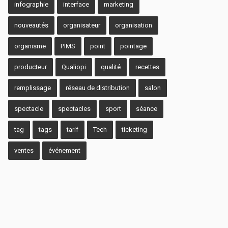
infographie
interface
marketing
nouveautés
organisateur
organisation
organisme
PIMS
point
pointage
producteur
Qualiopi
qualité
recettes
remplissage
réseau de distribution
salon
spectacle
spectacles
sport
séance
tag
tags
tarif
Tech
ticketing
ventes
événement